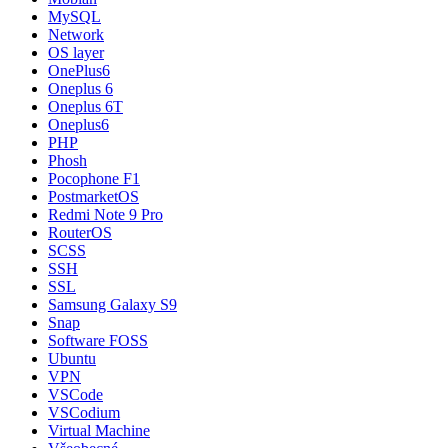
MySQL
Network
OS layer
OnePlus6
Oneplus 6
Oneplus 6T
Oneplus6
PHP
Phosh
Pocophone F1
PostmarketOS
Redmi Note 9 Pro
RouterOS
SCSS
SSH
SSL
Samsung Galaxy S9
Snap
Software FOSS
Ubuntu
VPN
VSCode
VSCodium
Virtual Machine