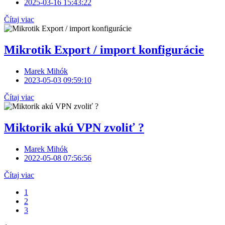
2025-03-16 15:43:22
Čítaj viac
Mikrotik Export / import konfigurácie
Marek Mihók
2023-05-03 09:59:10
Čítaj viac
Miktorik akú VPN zvoliť ?
Marek Mihók
2022-05-08 07:56:56
Čítaj viac
1
2
3