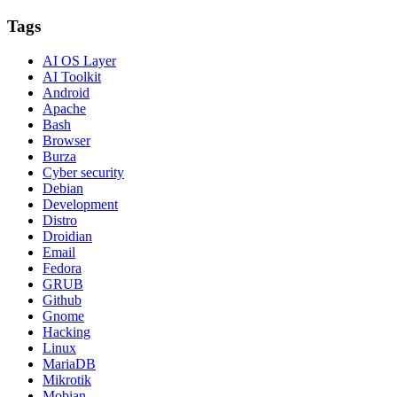
Tags
AI OS Layer
AI Toolkit
Android
Apache
Bash
Browser
Burza
Cyber security
Debian
Development
Distro
Droidian
Email
Fedora
GRUB
Github
Gnome
Hacking
Linux
MariaDB
Mikrotik
Mobian