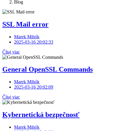
Blog
SSL Mail error
Marek Mihók
2025-03-16 20:02:33
Čítaj viac
General OpenSSL Commands
Marek Mihók
2025-03-16 20:02:09
Čítaj viac
Kybernetická bezpečnosť
Marek Mihók