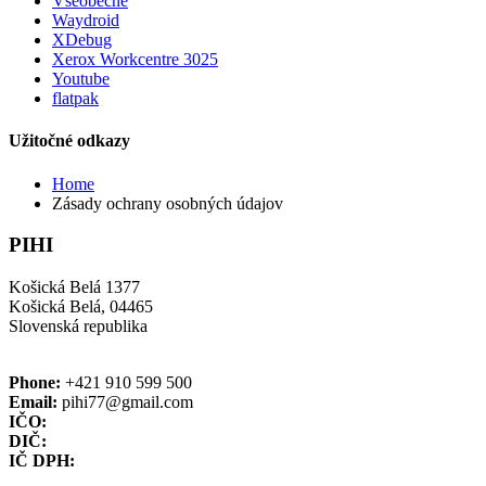
Všeobecné
Waydroid
XDebug
Xerox Workcentre 3025
Youtube
flatpak
Užitočné odkazy
Home
Zásady ochrany osobných údajov
PIHI
Košická Belá 1377
Košická Belá, 04465
Slovenská republika
Phone:
+421 910 599 500
Email:
pihi77@gmail.com
IČO:
DIČ:
IČ DPH: